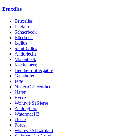
Bruxelles
Bruxelles
Laeken
Schaerbeek
Etterbeek
Ixelles
Saint-Gilles
Anderlecht
Molenbeek
Koekelberg
Berchem-St-Agathe
Ganshoren
Jette
Neder-O-Heembeek
Haren
Evere
Woluwé St Pierre
Auderghem
Watermael B.
Uccle
Forest
Woluwé St Lambert
St-Josse-Ten-Noode