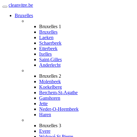
cleanvitre.be
Toggle
navigation
Bruxelles
Bruxelles 1
Bruxelles
Laeken
Schaerbeek
Etterbeek
Ixelles
Saint-Gilles
Anderlecht
Bruxelles 2
Molenbeek
Koekelberg
Berchem-St-Agathe
Ganshoren
Jette
Neder-O-Heembeek
Haren
Bruxelles 3
Evere
Woluwé St Pierre