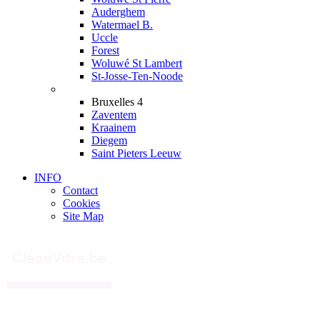
Auderghem
Watermael B.
Uccle
Forest
Woluwé St Lambert
St-Josse-Ten-Noode
Bruxelles 4
Zaventem
Kraainem
Diegem
Saint Pieters Leeuw
INFO
Contact
Cookies
Site Map